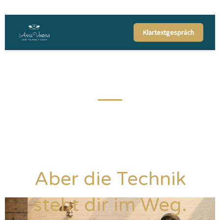
Klartextgespräch
Du willst online
sichtbar sein.
Aber die Technik
steht dir im Weg.