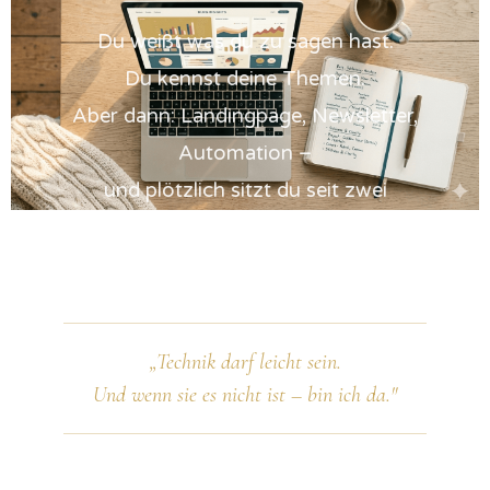
Du weißt was du zu sagen hast.
Du kennst deine Themen.
Aber dann: Landingpage, Newsletter,
Automation –
und plötzlich sitzt du seit zwei
Stunden vor dem Bildschirm
und hast noch nichts veröffentlicht.
„Technik darf leicht sein.
Und wenn sie es nicht ist – bin ich da."